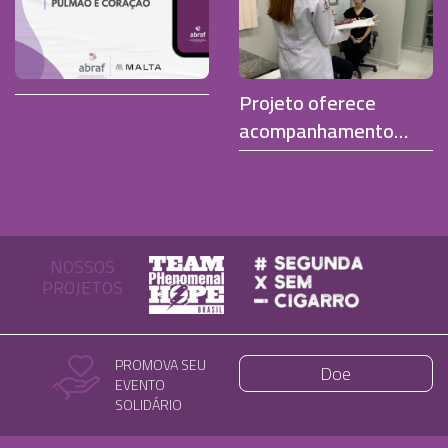
adolescência.
Projeto oferece
acompanhamento
multiprofissional a
pacientes com
Hipertensão Pulmonar
no RN
NOSSOS
PROJETOS
PROMOVA SEU
Doe
EVENTO
SOLIDÁRIO