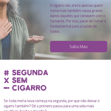
O cigarro não afeta apenas quem
fuma mas também causa graves
danos àqueles que convivem com o
fumante. Por isso, parar de fumar é
fundamental para a saúde de
todos.
Saiba Mais
Se toda meta nova começa na segunda, por que não deixar o
cigarro também? Dê o primeiro passo para uma vida mais